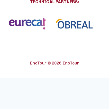
TECHNICAL PARTNERS
:
EnoTour © 2026 EnoTour
English
(
Inglês
)
Español
(
Espanhol
)
Català
(
Catalão
)
Français
(
Francês
)
Italiano
Português