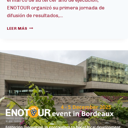
ENOTOUR organizó su primera jornada de
difusión de resultados,…
ENOTOUR
LEER MÁS
CELEBRA
SU
PRIMER
ACTO
DE
DIFUSIÓN
DE
RESULTADOS
EN
BURDEOS
PARA
PROMOVER
LA
INNOVACIÓN
Y
EL