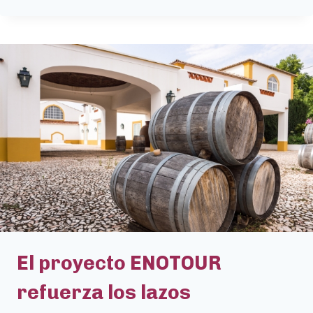
PROYECTO
ENOTOUR
IMPULSA
LAS
MICROCREDENCIALES
EN
UNA
REUNIÓN
EN
VILA-
SECA,
ESPAÑA
El proyecto ENOTOUR
refuerza los lazos