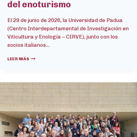
del enoturismo
El 29 de junio de 2026, la Universidad de Padua
(Centro Interdepartamental de Investigación en
Viticultura y Enología – CIRVE), junto con los
socios italianos…
EN
LEER MÁS
EL
EVENTO
DE
DIFUSIÓN
DE
ENOTOUR
CELEBRADO
EN
ITALIA
SE
PRESENTARON
HERRAMIENTAS