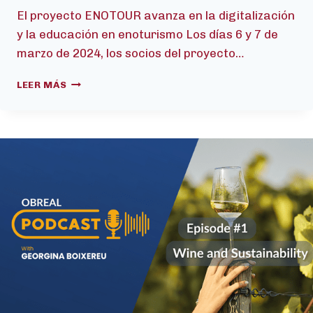
El proyecto ENOTOUR avanza en la digitalización
y la educación en enoturismo Los días 6 y 7 de
marzo de 2024, los socios del proyecto…
EL
LEER MÁS
PROYECTO
ENOTOUR
AVANZA
EN
LA
DIGITALIZACIÓN
Y
LA
EDUCACIÓN
EN
ENOTURISMO