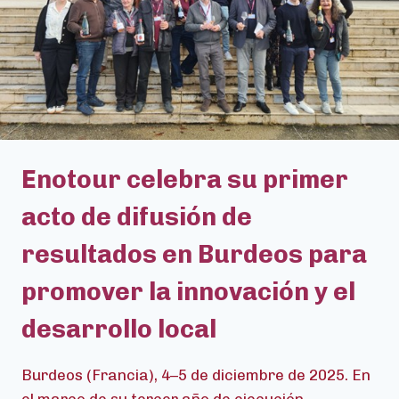
INNOVADORAS
Y
FORMACIÓN
PARA
EL
DESARROLLO
DEL
ENOTURISMO
Enotour celebra su primer
acto de difusión de
resultados en Burdeos para
promover la innovación y el
desarrollo local
Burdeos (Francia), 4–5 de diciembre de 2025. En
el marco de su tercer año de ejecución,