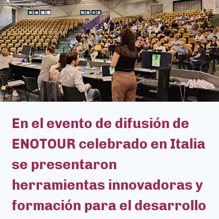
SOSTENIBLE
DEL
ENOTURISMO
EUROPEO
EN
OPORTO.
En el evento de difusión de
ENOTOUR celebrado en Italia
se presentaron
herramientas innovadoras y
formación para el desarrollo