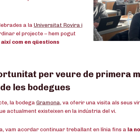
elebrades a la
Universitat Rovira i
dinar el projecte – hem pogut
 així com en qüestions
ortunitat per veure de primera m
 de les bodegues
cte, la bodega
Gramona,
va oferir una visita als seus v
e actualment existeixen en la indústria del vi.
, vam acordar continuar treballant en línia fins a
la n