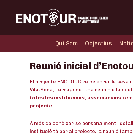
Vés
al
contingut
Qui Som
Objectius
Notí
Reunió inicial d’Enoto
El projecte ENOTOUR va celebrar la seva r
Vila-Seca, Tarragona. Una reunió a la qual
totes les institucions, associacions i 
projecte.
A més de conèixer-se personalment i detall
institució té per al projecte, la reunió tam