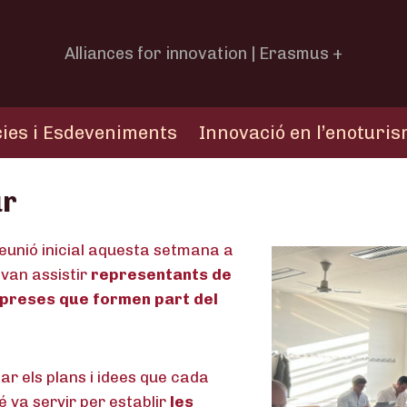
Alliances for innovation | Erasmus +
cies i Esdeveniments
Innovació en l’enoturi
ur
eunió inicial aquesta setmana a
 van assistir
representants de
empreses que formen part del
ar els plans i idees que cada
bé va servir per establir
les