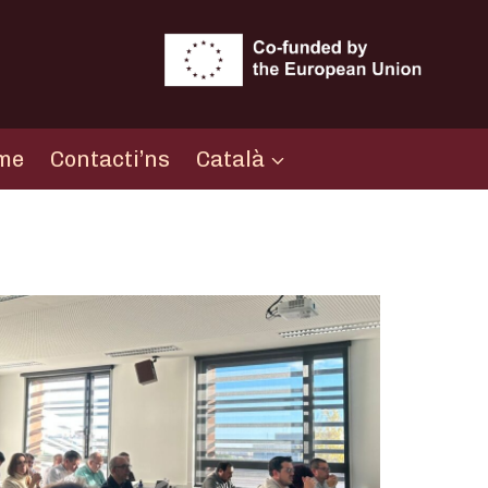
sme
Contacti’ns
Català